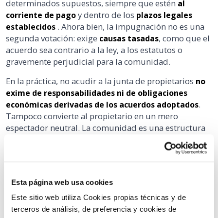
determinados supuestos, siempre que estén
al
y dentro de los
corriente de pago
plazos legales
. Ahora bien, la impugnación no es una
establecidos
segunda votación: exige
, como que el
causas tasadas
acuerdo sea contrario a la ley, a los estatutos o
gravemente perjudicial para la comunidad.
En la práctica, no acudir a la junta de propietarios
no
exime de responsabilidades ni de obligaciones
.
económicas derivadas de los acuerdos adoptados
Tampoco convierte al propietario en un mero
espectador neutral. La comunidad es una estructura
jurídica donde
la pasividad también produce
. Y conviene tenerlo presente.
efectos
Conclusión
Esta página web usa cookies
Este sitio web utiliza Cookies propias técnicas y de
Asistir a la junta de propietarios no es obligatorio en
terceros de análisis, de preferencia y cookies de
sentido estricto, pero sí es una decisión que tiene