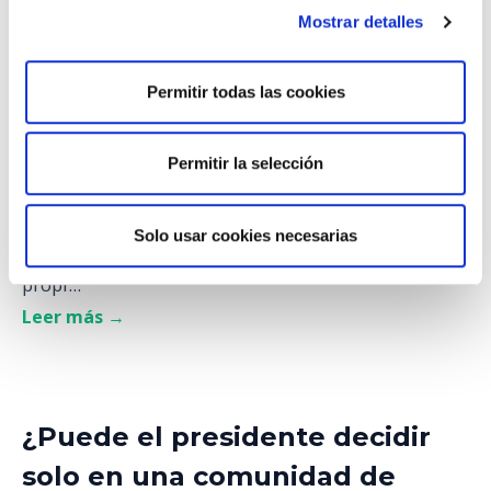
Mostrar detalles
Derechos y deberes del
Permitir todas las cookies
propietario según la Ley de
Propiedad Horizontal vigente
Permitir la selección
Vivir en una comunidad implica compartir espacios,
decisiones y responsabilidades. La Ley de
Propiedad Horizontal vigente regula precisamente
Solo usar cookies necesarias
ese equilibrio: establece los derechos y deberes del
propi...
Leer más →
¿Puede el presidente decidir
solo en una comunidad de