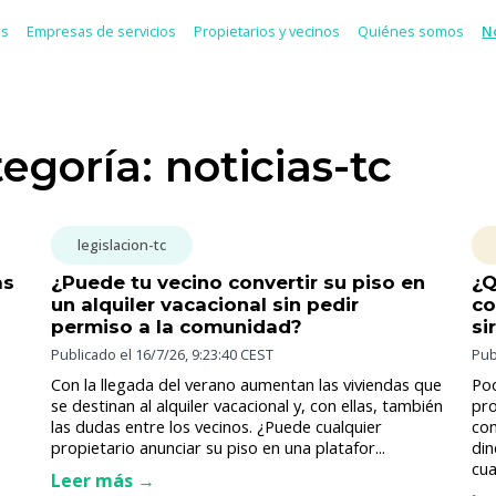
es
Empresas de servicios
Propietarios y vecinos
Quiénes somos
N
tegoría: noticias-tc
legislacion-tc
as
¿Puede tu vecino convertir su piso en
¿Q
un alquiler vacacional sin pedir
co
permiso a la comunidad?
si
Publicado el
16/7/26, 9:23:40 CEST
Pub
Con la llegada del verano aumentan las viviendas que
Poc
se destinan al alquiler vacacional y, con ellas, también
pro
las dudas entre los vecinos. ¿Puede cualquier
com
propietario anunciar su piso en una platafor...
din
cua
Leer más →