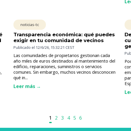
Le
noticias-tc
é
Transparencia económica: qué puedes
De
d
exigir en tu comunidad de vecinos
cu
ge
Publicado el
12/6/26, 15:32:21 CEST
Pub
Las comunidades de propietarios gestionan cada
año miles de euros destinados al mantenimiento del
Poc
edificio, reparaciones, suministros o servicios
com
comunes. Sin embargo, muchos vecinos desconocen
,
emb
qué in...
par
Esp
Leer más →
Le
1
2
3
4
5
6