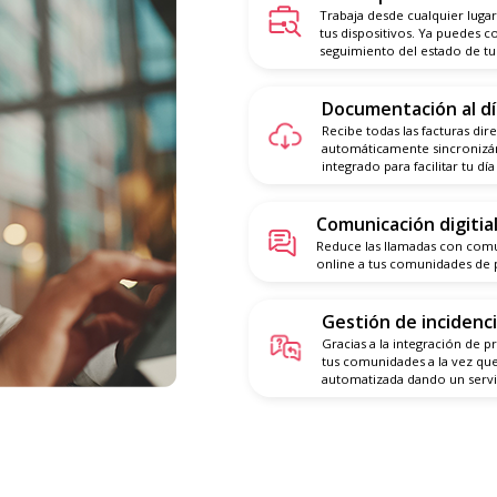
Trabaja desde cualquier lugar
tus dispositivos. Ya puedes c
seguimiento del estado de t
Documentación al dí
Recibe todas las facturas dir
automáticamente sincronizá
integrado para facilitar tu día 
Comunicación digitia
Reduce las llamadas con comu
online a tus comunidades de 
Gestión de incidenc
Gracias a la integración de p
tus comunidades a la vez que
automatizada dando un servici