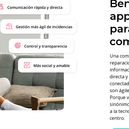
Ben
app
par
co
Una comu
reparaci
informac
directa 
conectad
son ágile
Porque v
sinónimo
a la tec
centro.